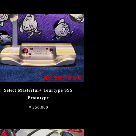
회원 한정 추첨 상품
Select Masterful+ Tourtype SSS
Prototype
￥350,000