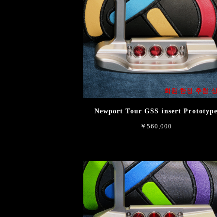
회원 한정 추첨 
Newport Tour GSS insert Prototyp
￥560,000