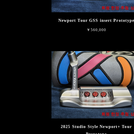
회원 한정 추첨 
Newport Tour GSS insert Prototyp
￥560,000
회원 한정 추첨 
2025 Studio Style Newport+ Tour