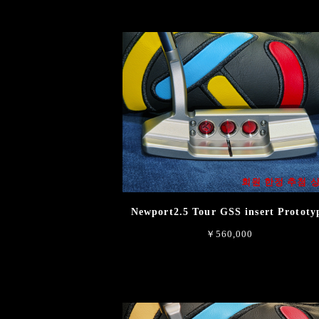
회원 한정 추첨 
Newport2.5 Tour GSS insert Prototy
￥560,000