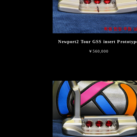
회원 한정 추첨 
Newport2 Tour GSS insert Prototyp
￥560,000